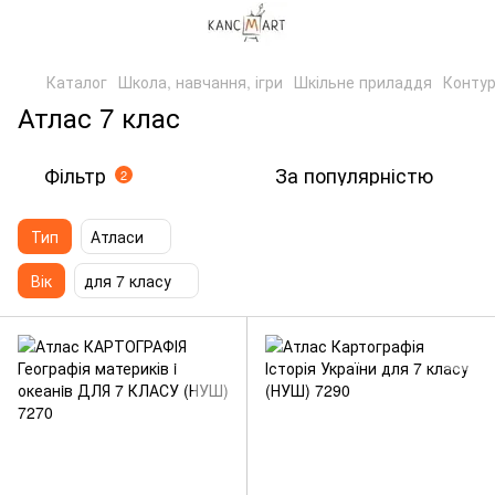
Каталог
Школа, навчання, ігри
Шкільне приладдя
Контур
Атлас 7 клас
Фільтр
За популярністю
2
Тип
Атласи
Вік
для 7 класу