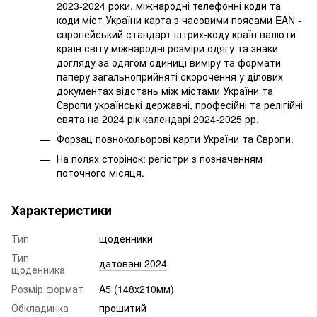
2023-2024 роки. міжнародні телефонні коди та
коди міст України карта з часовими поясами EAN -
європейський стандарт штрих-коду країн валюти
країн світу міжнародні розміри одягу та знаки
догляду за одягом одиниці виміру та формати
паперу загальноприйняті скорочення у ділових
документах відстань між містами України та
Європи українські державні, професійні та релігійні
свята на 2024 рік календарі 2024-2025 рр.
Форзац повнокольорові карти України та Європи.
На полях сторінок: регістри з позначенням
поточного місяця.
Характеристики
Тип
щоденники
Тип
датовані 2024
щоденника
Розмір формат
A5 (148х210мм)
Обкладинка
прошитий