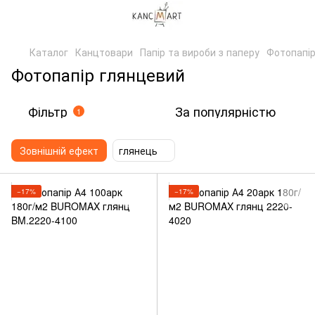
Каталог
Канцтовари
Папір та вироби з паперу
Фотопапі
Фотопапір глянцевий
Фільтр
За популярністю
1
Зовнішній ефект
глянець
−17%
−17%