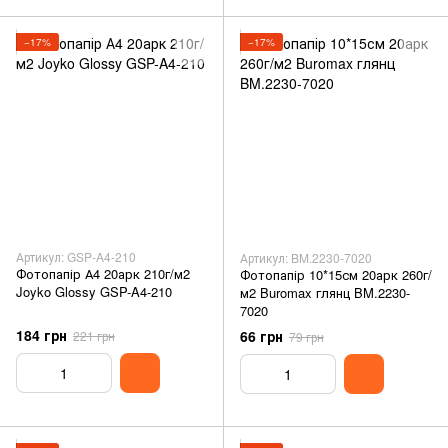
−17%
−17%
Артикул: GSP-A4-210
Артикул: BM.2230-7020
Фотопапір А4 20арк 210г/м2
Фотопапір 10*15см 20арк 260г/
Joyko Glossy GSP-A4-210
м2 Buromax глянц BM.2230-
7020
184 грн
66 грн
221 грн
79 грн