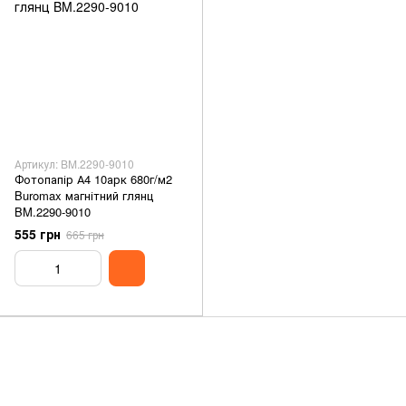
Артикул: BM.2290-9010
Фотопапір А4 10арк 680г/м2
Buromax магнітний глянц
BM.2290-9010
555 грн
665 грн