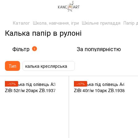
Каталог
Школа, навчання, ігри
Шкільне приладдя
Папір 
Калька папір в рулоні
Фільтр
За популярністю
1
Тип
калька креслярська
−17%
−17%