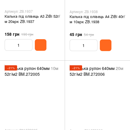
Артикул: ZB.1937
Артикул: ZB.1938
Калька під олівець А3 ZiBi 52г/
Калька під олівець А4 ZiBi 40г/
м 20арк ZB.1937
м 10арк ZB.1938
158 грн
45 грн
190 грн
54 грн
−21%
−21%