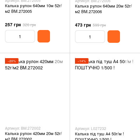
Артикул: BM.272005
Артикул: BM.272006
Калька рулон 640мм 10м 52г/
Калька рулон 640мм 20м 52г/
м2 BM.272005
м2 BM.272006
257 грн
473 грн
326 грн
599 грн
−20%
−14%
Артикул: BM.272002
Артикул: L027232
Калька рулон 420мм 20м 52г/
Калька під туш А4 50г/м !
м2 BM.272002
ПОШТУЧНО 1/500 !