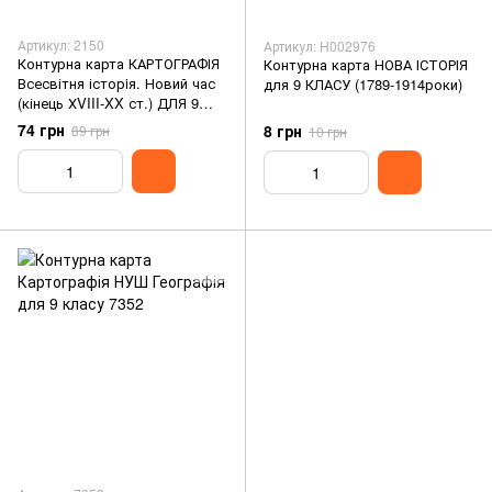
Артикул: 2150
Артикул: H002976
Контурна карта КАРТОГРАФІЯ
Контурна карта НОВА ІСТОРІЯ
Всесвітня історiя. Новий час
для 9 КЛАСУ (1789-1914роки)
(кінець ХVIII-XX ст.) ДЛЯ 9
КЛАСУ 2150
74 грн
8 грн
89 грн
10 грн