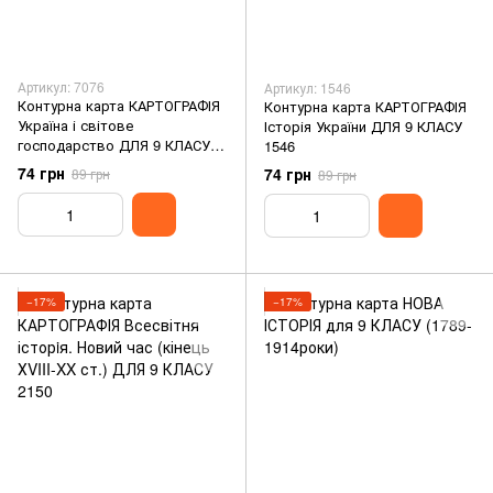
Артикул: 7076
Артикул: 1546
Контурна карта КАРТОГРАФІЯ
Контурна карта КАРТОГРАФІЯ
Україна і світове
Історія України ДЛЯ 9 КЛАСУ
господарство ДЛЯ 9 КЛАСУ
1546
7076
74 грн
74 грн
89 грн
89 грн
−17%
−17%