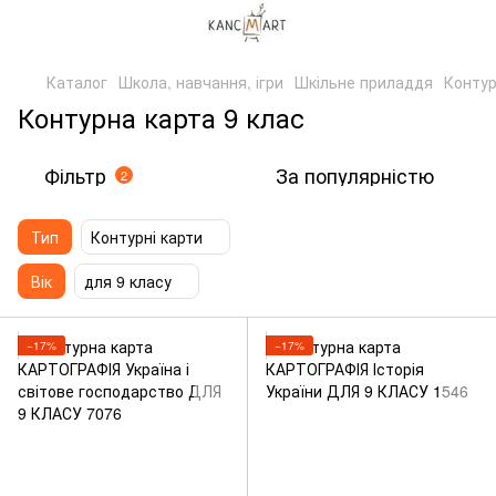
Каталог
Школа, навчання, ігри
Шкільне приладдя
Контур
Контурна карта 9 клас
Фільтр
За популярністю
2
Тип
Контурні карти
Вік
для 9 класу
−17%
−17%