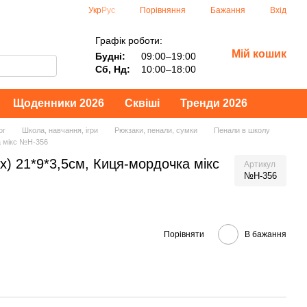
Порівняння
Укр
Рус
Бажання
Вхід
Графік роботи:
Мій кошик
Будні:
09:00–19:00
Сб, Нд:
10:00–18:00
Щоденники 2026
Сквіші
Тренди 2026
ог
Школа, навчання, ігри
Рюкзаки, пенали, сумки
Пенали в школу
а мікс №Н-356
) 21*9*3,5см, Киця-мордочка мікс
Артикул
№Н-356
Порівняти
В бажання