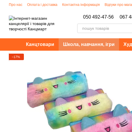
Перейти до основного контенту
Про нас
Оплата і доставка
Контактна інформація
Відгуки про маг
Політика конфіденційності
050 492-47-56
067 4
Канцтовари
Школа, навчання, ігри
Худ
−17%