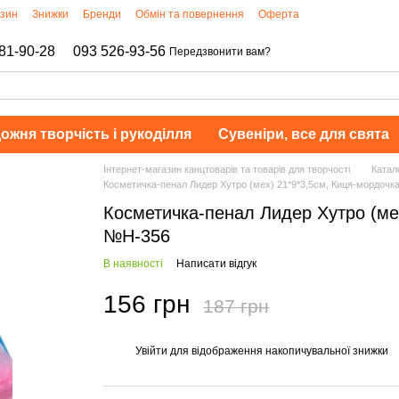
азин
Знижки
Бренди
Обмін та повернення
Оферта
81-90-28
093 526-93-56
Передзвонити вам?
ожня творчість і рукоділля
Сувеніри, все для свята
Інтернет-магазин канцтоварів та товарів для творчості
Катал
Косметичка-пенал Лидер Хутро (мех) 21*9*3,5см, Киця-мордочк
Косметичка-пенал Лидер Хутро (мех
№Н-356
В наявності
Написати відгук
156 грн
187 грн
Увійти
для відображення накопичувальної знижки
%