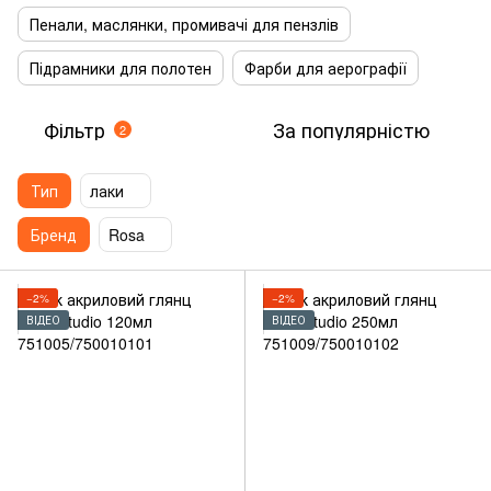
Пенали, маслянки, промивачі для пензлів
Підрамники для полотен
Фарби для аерографії
Фільтр
За популярністю
2
Тип
лаки
Бренд
Rosa
−2%
−2%
ВІДЕО
ВІДЕО