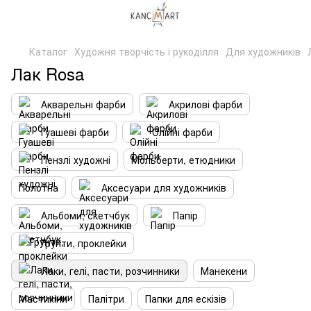
Каталог
Художня творчість і рукоділля
Для художників
Лак Rosa
Акварельні фарби
Акрилові фарби
Гуашеві фарби
Олійні фарби
Пензлі художні
Мольберти, етюдники
Полотна
Аксесуари для художників
Альбоми, скетчбук
Папір
Грунти, проклейки
Лаки, гелі, пасти, розчинники
Манекени
Мастихіни
Палітри
Папки для ескізів