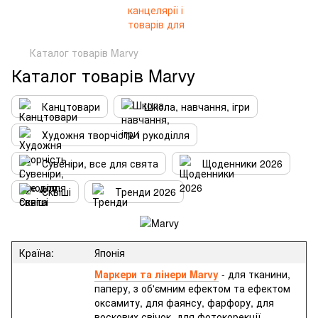
Каталог товарів Marvy
Каталог товарів Marvy
Канцтовари
Школа, навчання, ігри
Художня творчість і рукоділля
Сувеніри, все для свята
Щоденники 2026
Сквіші
Тренди 2026
Країна:
Японія
Маркери та лінери Marvy
- для тканини,
паперу, з об'ємним ефектом та ефектом
оксамиту, для фаянсу, фарфору, для
воскових свічок, для фотокорекції,