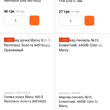
Reminisce Біла 94516022
Fine Біла 0,7мм
46 грн
27 грн
55 грн
31 грн
−13%
−15%
Артикул: 94516023
Артикул: 4400B
Гелева ручка Marvy 920-S
Маркер-пензель №10,
Reminisce Золота 94516023
Блакитний, 4400В Сolor In,
Marvy