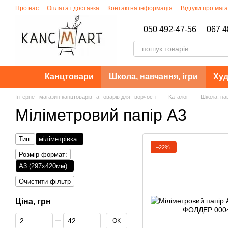
Перейти до основного контенту
Про нас
Оплата і доставка
Контактна інформація
Відгуки про маг
Політика конфіденційності
050 492-47-56
067 4
Канцтовари
Школа, навчання, ігри
Худ
Інтернет-магазин канцтоварів та товарів для творчості
Каталог
Школа, нав
Міліметровий папір А3
Тип:
міліметрівка
−22%
Розмір формат:
A3 (297х420мм)
Очистити фільтр
Ціна, грн
Від Ціна, грн
До Ціна, грн
ОК