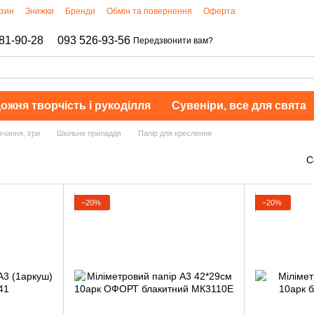
азин
Знижки
Бренди
Обмін та повернення
Оферта
81-90-28
093 526-93-56
Передзвонити вам?
ожня творчість і рукоділля
Сувеніри, все для свята
чання, ігри
Шкільне приладдя
Папір для креслення
С
−20%
−20%