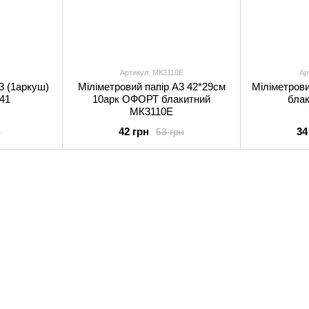
Артикул: МК3110Е
Ар
3 (1аркуш)
Міліметровий папір А3 42*29см
Міліметрови
41
10арк ОФОРТ блакитний
блак
МК3110Е
42 грн
34
н
53 грн