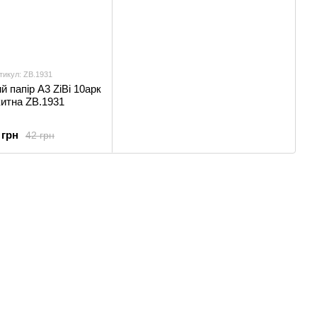
тикул: ZB.1931
й папір А3 ZiBi 10арк
итна ZB.1931
 грн
42 грн