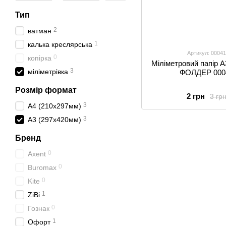
Тип
2
ватман
1
калька креслярська
Артикул: 00041
0
копірка
Міліметровий папір А
3
міліметрівка
ФОЛДЕР 000
Розмір формат
2 грн
3 гр
3
A4 (210х297мм)
3
A3 (297х420мм)
Бренд
0
Axent
0
Buromax
0
Kite
1
ZiBi
0
Гознак
1
Офорт