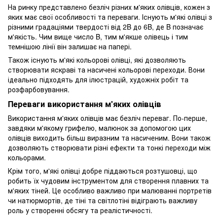
На ринку представлено безліч різних м'яких олівців, кожен з
яких має свої особливості та переваги. Існують м'які олівці з
різними градаціями твердості від 2B до 6B, де B позначає
м'якість. Чим вище число B, тим м'якше олівець і тим
темнішою лінії він залишає на папері.
Також існують м'які кольорові олівці, які дозволяють
створювати яскраві та насичені кольорові переходи. Вони
ідеально підходять для ілюстрацій, художніх робіт та
розфарбовування.
Переваги використання м'яких олівців
Використання м'яких олівців має безліч переваг. По-перше,
завдяки м'якому грифелю, малюнок за допомогою цих
олівців виходить більш виразним та насиченим. Вони також
дозволяють створювати різні ефекти та тонкі переходи між
кольорами.
Крім того, м'які олівці добре піддаються розтушовці, що
робить їх чудовим інструментом для створення плавних та
м'яких тіней. Це особливо важливо при малюванні портретів
чи натюрмортів, де тіні та світлотіні відіграють важливу
роль у створенні обсягу та реалістичності.