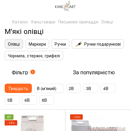
Каталог
Канцтовари
Письмове приладдя
Олівці
М'які олівці
Олівці
Маркери
Ручки
Ручки подарункові
Чорнила, стержні, грифелі
Фільтр
За популярністю
1
Твердість
B (м'який)
2B
3B
4B
5B
6B
8B
ХІТ
−13%
−13%