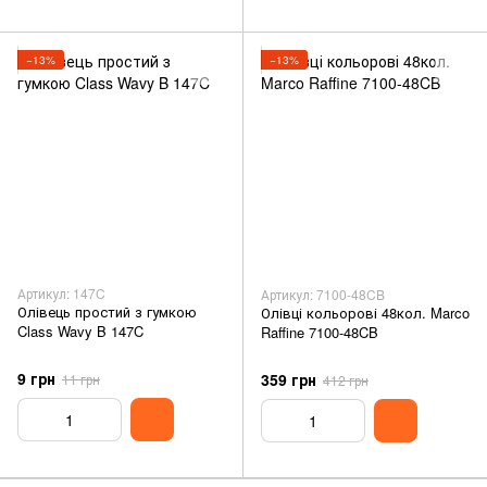
−13%
−13%
Артикул: 147C
Артикул: 7100-48CB
Олівець простий з гумкою
Олівці кольорові 48кол. Marco
Class Wavy B 147C
Raffine 7100-48CB
9 грн
359 грн
11 грн
412 грн