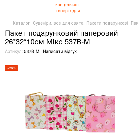
Каталог
Сувеніри, все для свята
Пакети подарункові
Пак
Пакет подарунковий паперовий
26*32*10см Мікс 537В-M
Артикул:
537В-M
Написати відгук
−20%