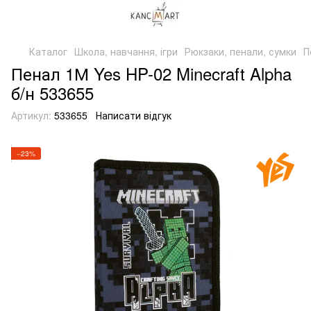
Каталог
Школа, навчання, ігри
Рюкзаки, пенали, сумки
П
Пенал 1М Yes HP-02 Minecraft Alpha
б/н 533655
Артикул:
533655
Написати відгук
−23%