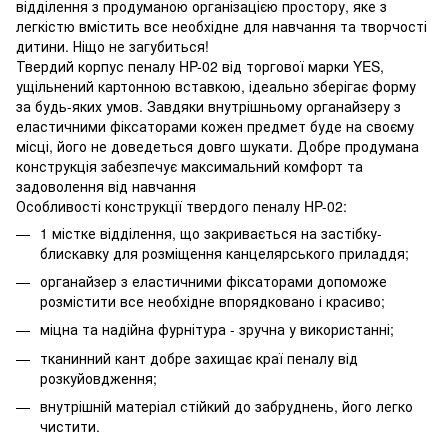
відділення з продуманою організацією простору, яке з
легкістю вмістить все необхідне для навчання та творчості
дитини. Ніщо не загубиться!
Твердий корпус пеналу HP-02 від торгової марки YES,
ущільнений картонною вставкою, ідеально зберігає форму
за будь-яких умов. Завдяки внутрішньому органайзеру з
еластичними фіксаторами кожен предмет буде на своєму
місці, його не доведеться довго шукати. Добре продумана
конструкція забезпечує максимальний комфорт та
задоволення від навчання
Особливості конструкції твердого пеналу HP-02:
1 містке відділення, що закривається на застібку-
блискавку для розміщення канцелярського приладдя;
органайзер з еластичними фіксаторами допоможе
розмістити все необхідне впорядковано і красиво;
міцна та надійна фурнітура - зручна у використанні;
тканинний кант добре захищає краї пеналу від
розкуйовдження;
внутрішній матеріал стійкий до забруднень, його легко
чистити.