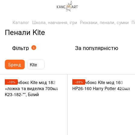
Каталог
Школа, навчання, ігри
Рюкзаки, пенали, сумки
П
Пенали Kite
Фільтр
За популярністю
1
Бренд
Kite
−13%
−23%