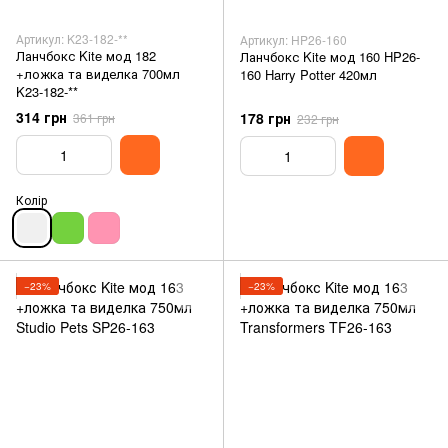
Артикул: K23-182-**
Артикул: HP26-160
Ланчбокс Kite мод 182
Ланчбокс Kite мод 160 HP26-
+ложка та виделка 700мл
160 Harry Potter 420мл
K23-182-**
314 грн
178 грн
361 грн
232 грн
Колір
−23%
−23%