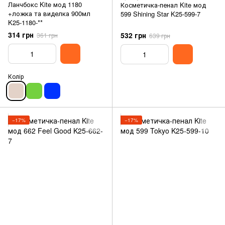
Ланчбокс Kite мод 1180
Косметичка-пенал Kite мод
+ложка та виделка 900мл
599 Shining Star K25-599-7
K25-1180-**
314 грн
532 грн
361 грн
639 грн
Колір
−17%
−17%