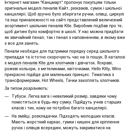
Інтернет-магазин "Канцмарт" пропонує покупцям тільки
оригінальні моделі пеналів Кайт, рюкзаків, сумок і шкільної
канцелярії. Щоб зручно було зберігати ручки, олівці, циркулі
та інші приналежності на сайті представлений величезний
асортимент шкільних пеналів Kite. Виробник подбав про те,
щоб дитині було комфортно в школі. У нас можна придбати
як звичайний пенал, так і пенал з наповненням, в якому вже
є все для занять.
Пенали необхідні для підтримки порядку серед шкільного
приладдя та істотно скорочують час на їх пошук. В каталозі
є
моделі пеналів Kite для хлопчиків
і дівчаток. Яскраві,
рожеві кольори, з метеликами, квіточками, Hello Kitty, Winx
прекрасно підійде для маленьких принцес. Тематика з
трансформерами, Hot Wheels, Тачки захоплять хлопчиків.
За типом розрізняють:
Тубуси. Легка вага і невеликий розмір, завдяки чому
помістяться в будь-яку сумку. Підійдуть учнів старших
класів і тих, кому не потрібно багато канцелярії.
На змійці, розкладачки. Підходять молодших класів.
Мають жорсткий каркас, гумки і кишені для кріплення
ручок і олівців всередині, можуть закриватися на