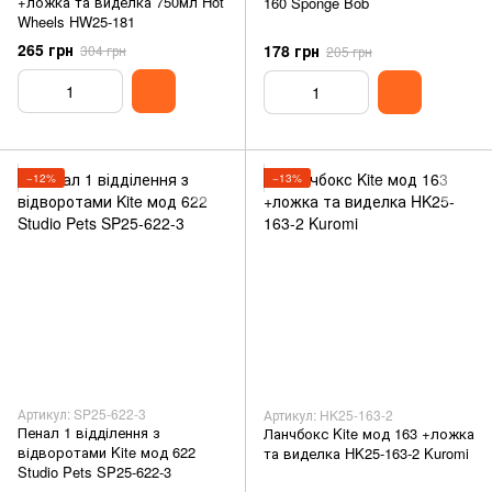
+ложка та виделка 750мл Hot
160 Sponge Bob
Wheels HW25-181
265 грн
178 грн
304 грн
205 грн
−12%
−13%
Артикул: SP25-622-3
Артикул: HK25-163-2
Пенал 1 відділення з
Ланчбокс Kite мод 163 +ложка
відворотами Kite мод 622
та виделка HK25-163-2 Kuromi
Studio Pets SP25-622-3