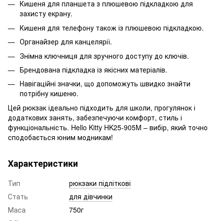
Кишеня для планшета з плюшевою підкладкою для
захисту екрану.
Кишеня для телефону також із плюшевою підкладкою.
Органайзер для канцелярії.
Знімна ключниця для зручного доступу до ключів.
Брендована підкладка із якісних матеріалів.
Навігаційні значки, що допоможуть швидко знайти
потрібну кишеню.
Цей рюкзак ідеально підходить для школи, прогулянок і
додаткових занять, забезпечуючи комфорт, стиль і
функціональність. Hello Kitty HK25-905M – вибір, який точно
сподобається юним модникам!
Характеристики
Тип
рюкзаки підліткові
Стать
для дівчинки
Маса
750г