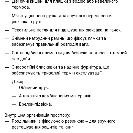
Дві бічні кишені для пляшки з водою або невеликого
термоса.
М'яка ущільнена ручка для зручного перенесення
рюкзака в руці.
Текстильна петля для підвішування рюкзака на гачок.
Знімний нагрудний ремінь, що фіксує лямки та
забезпечує правильний розподіл ваги.
Світловідбивні елементи для безпеки на дорозі в темний
час доби.
Зносостійкі блискавки та надійна фурнітура, що
забезпечують тривалий термін експлуатації.
Декор:
Об'ємний друк.
Аплікація з комбінованих матеріалів.
Брелок-підвіска.
Внутрішня організація простору:
Роздільники із фіксуючою резинкою – для зручного
розташування зошитів та книг.