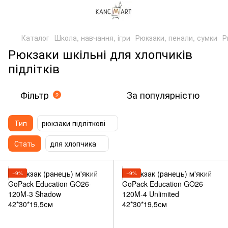
Каталог
Школа, навчання, ігри
Рюкзаки, пенали, сумки
Р
Рюкзаки шкільні для хлопчиків
підлітків
Фільтр
За популярністю
2
Тип
рюкзаки підліткові
Стать
для хлопчика
−9%
−9%