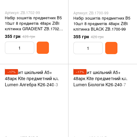
Артикул: ZB.1702-99
Артикул: ZB.1700-99
Набір зошитів предметних B5
Набір зошитів предметних B5
10шт 8 предметів 48арк ZiBi
10шт 8 предметів 48арк ZiBi
клітинка GRADIENT ZB.1702-
клітинка BLACK ZB.1700-99
99
355 грн
355 грн
426 грн
426 грн
−17%
−17%