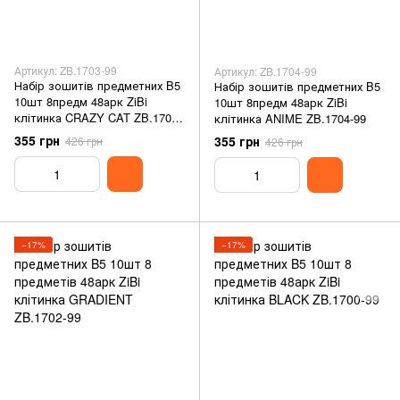
Артикул: ZB.1703-99
Артикул: ZB.1704-99
Набір зошитів предметних B5
Набір зошитів предметних B5
10шт 8предм 48арк ZiBi
10шт 8предм 48арк ZiBi
клітинка CRAZY CAT ZB.1703-
клітинка ANIME ZB.1704-99
99
355 грн
355 грн
426 грн
426 грн
−17%
−17%