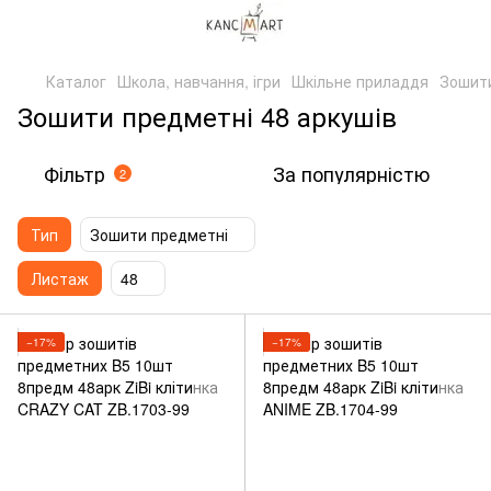
Каталог
Школа, навчання, ігри
Шкільне приладдя
Зошит
Зошити предметні 48 аркушів
Фільтр
За популярністю
2
Тип
Зошити предметні
Листаж
48
−17%
−17%