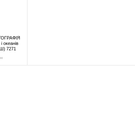
РТОГРАФІЯ
i океанiв
Ш) 7271
рн