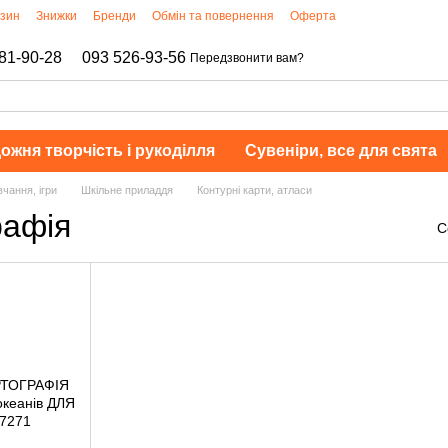
азин
Знижки
Бренди
Обмін та повернення
Оферта
81-90-28
093 526-93-56
Передзвонити вам?
ожня творчість і рукоділля
Сувеніри, все для свята
чання, ігри
Шкільне приладдя
Контурні карти, атласи
рафія
С