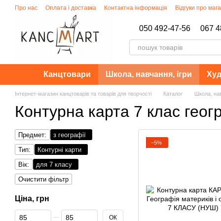
Перейти до основного контенту
Про нас
Оплата і доставка
Контактна інформація
Відгуки про маг
Політика конфіденційності
050 492-47-56
067 4
Канцтовари
Школа, навчання, ігри
Худ
Інтернет-магазин канцтоварів та товарів для творчості
Каталог
Школа, нав
Контурна карта 7 клас геог
Предмет:
з географії
−5%
Тип:
Контурні карти
Вік:
для 7 класу
Очистити фільтр
Ціна, грн
Від Ціна, грн
До Ціна, грн
ОК