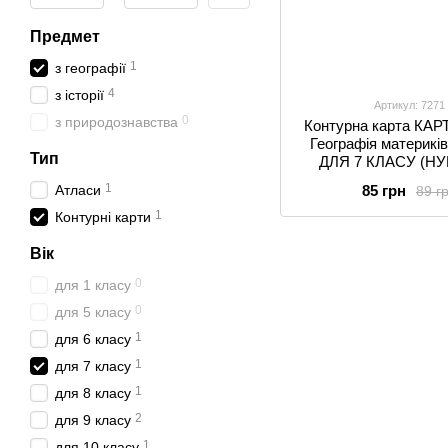
Предмет
1
з географії
4
з історії
Артикул: 7271
0
з природознавства
Контурна карта КА
Географія материкiв 
Тип
ДЛЯ 7 КЛАСУ (НУ
1
Атласи
85 грн
89 г
1
Контурні карти
Вік
0
для 1 класу
0
для 5 класу
1
для 6 класу
1
для 7 класу
1
для 8 класу
2
для 9 класу
1
для 10 класу