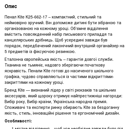
Опис
Пенал Kite K25-662-17 – компактний, стильний та
неймовірно зручний. Він допоможе дитині бути зібраною та
організованою на кожному уроці. Об'ємне відділення
вмістить повсякденний набір письмового приладдя та
канцелярських дрібниць. Щоб усередині завжди був
порядок, передбачений лаконічний внутрішній органайзер на
5 предметів із фіксуючою резинкою.
Еталонна європейська якість – гарантія довгої служби.
Тканина не тьмяніє, надовго зберігаючи початкову
яскравість. Пенали Kite готові до насиченого шкільного
графіка, чудово справляються із частими відкриттями-
закриттями на кожному уроці.
Бренд Kite — визнаний лідер у світі рюкзаків та шкільних
аксесуарів, який щороку отримує найпрестижніші нагороди:
Вибір року, Вибір країни, Українська народна премія.
Споживачі та експерти ринку обирають Kite за бездоганну
якість, стиль, інноваційні рішення та ергономічний дизайн.
Особливості:
1 містке відділення – щоб усе необхідне завжди було під